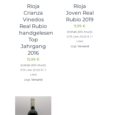
Rioja
Rioja
Crianza
Joven Real
Vinedos
Rubio 2019
Real Rubio
9,99
€
handgelesen
Enthält 20% MwSt.
0,75 Liter (
13,32
€
/ 1
Top
Liter)
Jahrgang
zzgl.
Versand
2016
15,99
€
Enthält 20% MwSt.
0,75 Liter (
21,32
€
/ 1
Liter)
zzgl.
Versand