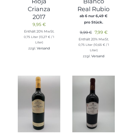
Rioja
Blanco
Crianza
Real Rubio
2017
ab 6 nur
6,49
€
pro Stück.
9,95
€
Enthält 20% MwSt.
Ursprünglicher
Aktueller
7,99
€
9,99
€
0,75 Liter (
13,27
€
/ 1
Preis
Preis
Enthält 20% MwSt.
Liter)
0,75 Liter (
10,65
€
/ 1
war:
ist:
zzgl.
Versand
Liter)
9,99 €
7,99 €.
zzgl.
Versand