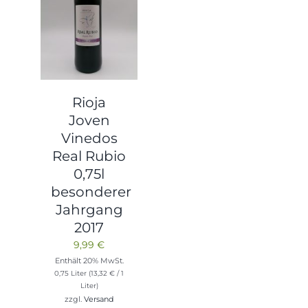
Rioja
Joven
Vinedos
Real Rubio
0,75l
besonderer
Jahrgang
2017
9,99
€
Enthält 20% MwSt.
0,75 Liter (
13,32
€
/ 1
Liter)
zzgl.
Versand