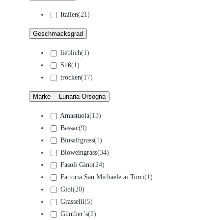
Italien
(
21
)
Geschmacksgrad
lieblich
(
1
)
Süß
(
1
)
trocken
(
17
)
Marke
— Lunaria Orsogna
Amastuola
(
13
)
Bassac
(
9
)
Biosaftgrass
(
1
)
Bioweingrass
(
34
)
Fasoli Gino
(
24
)
Fattoria San Michaele ai Torri
(
1
)
Giol
(
20
)
Grasselli
(
5
)
Günther´s
(
2
)