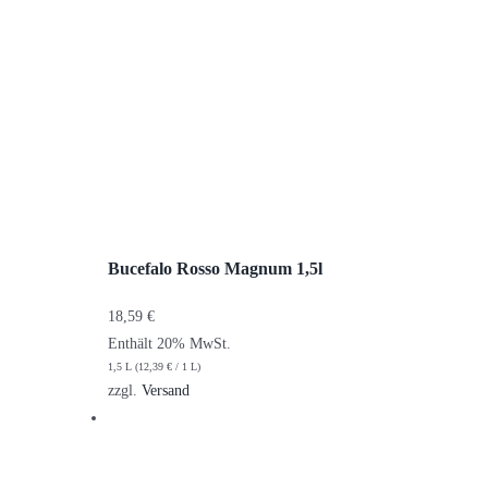
Bucefalo Rosso Magnum 1,5l
18,59
€
Enthält 20% MwSt.
1,5 L (
12,39
€
/ 1 L)
zzgl.
Versand