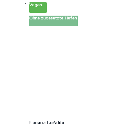
Vegan
Ohne zugesetzte Hefen
Lunaria LuAddu