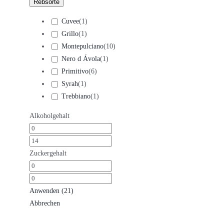
Rebsorte
Cuvee
(
1
)
Grillo
(
1
)
Montepulciano
(
10
)
Nero d Ávola
(
1
)
Primitivo
(
6
)
Syrah
(
1
)
Trebbiano
(
1
)
Alkoholgehalt
Zuckergehalt
Anwenden
(
21
)
Abbrechen