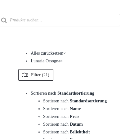
Zum
Inhalt
roducts
springen
earch
Alles zurücksetzen
×
Lunaria Orsogna
×
Filter (21)
Sortieren nach
Standardsortierung
Sortieren nach
Standardsortierung
Sortieren nach
Name
Sortieren nach
Preis
Sortieren nach
Datum
Sortieren nach
Beliebtheit