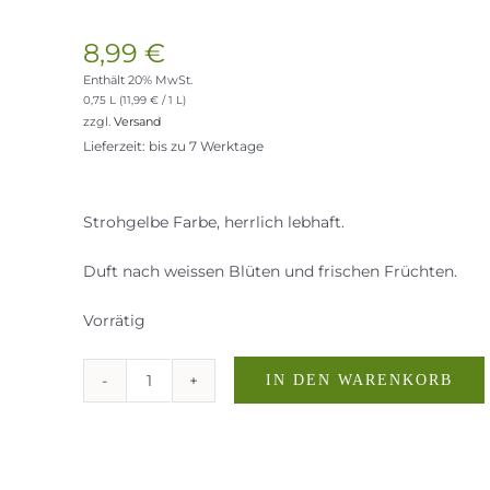
8,99
€
Enthält 20% MwSt.
0,75 L (
11,99
€
/ 1 L)
zzgl.
Versand
Lieferzeit: bis zu 7 Werktage
Strohgelbe Farbe, herrlich lebhaft.
Duft nach weissen Blüten und frischen Früchten.
Vorrätig
IN DEN WARENKORB
Mallorio
Trebbiano
Menge