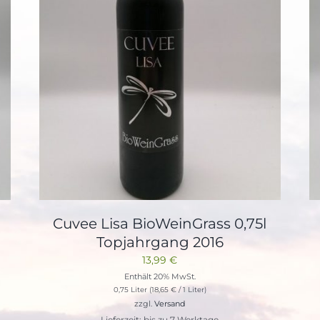
Cuvee Lisa BioWeinGrass 0,75l
Topjahrgang 2016
13,99
€
Enthält 20% MwSt.
0,75 Liter (
18,65
€
/ 1 Liter)
zzgl.
Versand
Lieferzeit: bis zu 7 Werktage