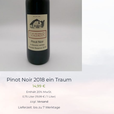
Pinot Noir 2018 ein Traum
14,99
€
Enthält 20% MwSt.
0,75 Liter (
19,99
€
/ 1 Liter)
zzgl.
Versand
Lieferzeit: bis zu 7 Werktage