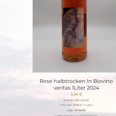
Rose halbtrocken In Biovino
veritas 1Liter 2024
5,99
€
Enthält 20% MwSt.
1,00 Liter (
5,99
€
/ 1 Liter)
zzgl.
Versand
Lieferzeit: bis zu 7 Werktage