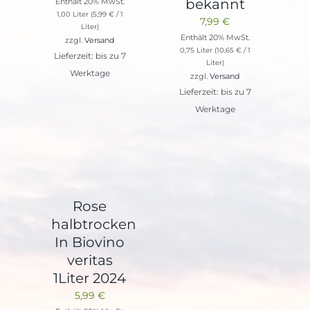
bekannt
Enthält 20% MwSt.
1,00 Liter (
5,99
€
/ 1
7,99
€
Liter)
Enthält 20% MwSt.
zzgl.
Versand
0,75 Liter (
10,65
€
/ 1
Lieferzeit: bis zu 7
Liter)
Werktage
zzgl.
Versand
Lieferzeit: bis zu 7
Werktage
Rose
halbtrocken
In Biovino
veritas
1Liter 2024
5,99
€