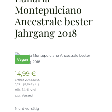
Montepulciano
Ancestrale bester
Jahrgang 2018
Vegan
14,99
€
Enthält 20% MwSt.
0,75 L (
19,99
€
/ 1 L)
Alk. 14 % vol
zzgl.
Versand
Nicht vorrätig