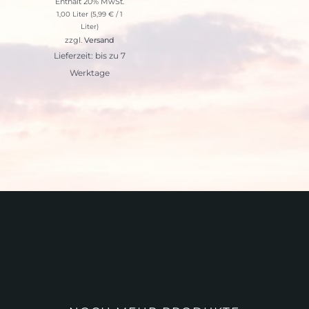
Enthält 20% MwSt.
1,00 Liter (
5,99
€
/ 1
Liter)
zzgl.
Versand
Lieferzeit: bis zu 7
Werktage