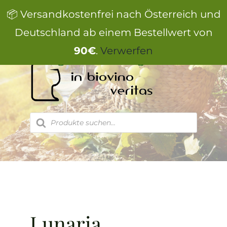
Zum
📦 Versandkostenfrei nach Österreich und
Inhalt
springen
Deutschland ab einem Bestellwert von
90€
.
Verwerfen
Products
search
Lunaria