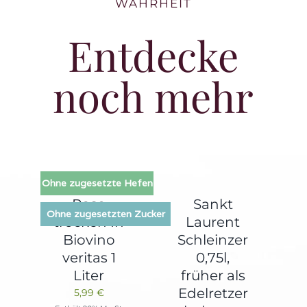
WAHRHEIT
Entdecke
noch mehr
Ohne zugesetzte Hefen
Rose
Sankt
Ohne zugesetzten Zucker
trocken In
Laurent
Biovino
Schleinzer
veritas 1
0,75l,
Liter
früher als
Edelretzer
5,99
€