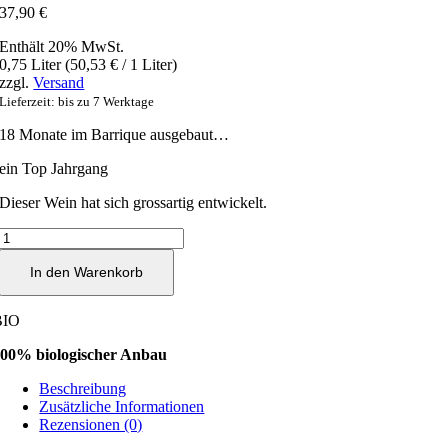
37,90
€
Enthält 20% MwSt.
0,75 Liter (
50,53
€
/ 1 Liter)
zzgl.
Versand
Lieferzeit: bis zu 7 Werktage
18 Monate im Barrique ausgebaut…
ein Top Jahrgang
Dieser Wein hat sich grossartig entwickelt.
La
Milana
2014
In den Warenkorb
Albet
i
BIO
Noya
0,75l
00% biologischer Anbau
2013
Menge
Beschreibung
Zusätzliche Informationen
Rezensionen (0)