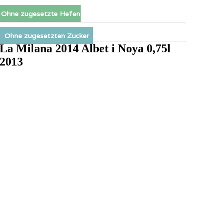
Zum
Ohne zugesetzte Hefen
Inhalt
springen
Products
search
Ohne zugesetzten Zucker
La Milana 2014 Albet i Noya 0,75l
2013