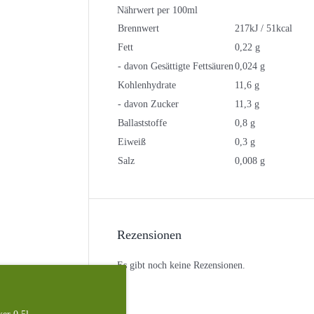
Nährwert per 100ml
Brennwert
217kJ / 51kcal
Fett
0,22 g
- davon Gesättigte Fettsäuren
0,024 g
Kohlenhydrate
11,6 g
- davon Zucker
11,3 g
Ballaststoffe
0,8 g
Eiweiß
0,3 g
Salz
0,008 g
Rezensionen
Es gibt noch keine Rezensionen.