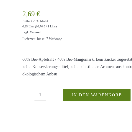
2,69
€
Enthält 20% MwSt.
0,25 Liter (
10,76
€
/ 1 Liter)
zzgl.
Versand
Lieferzeit: bis zu 7 Werktage
60% Bio-Apfelsaft / 40% Bio-Mangomark, kein Zucker zugesetzt
keine Konservierungsmittel, keine künstlichen Aromen, aus kontro
ökologischem Anbau
IN DEN WARENKORB
Kapeller
´s
Bio-
Mango-
Apfelsaft