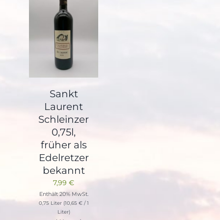
Sankt
Laurent
Schleinzer
0,75l,
früher als
Edelretzer
bekannt
7,99
€
Enthält 20% MwSt.
0,75 Liter (
10,65
€
/ 1
Liter)