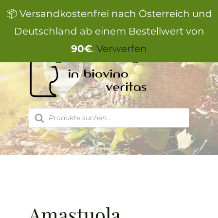
Zum
📦 Versandkostenfrei nach Österreich und
Inhalt
springen
Deutschland ab einem Bestellwert von
90€
.
Verwerfen
Products
search
Amastuola