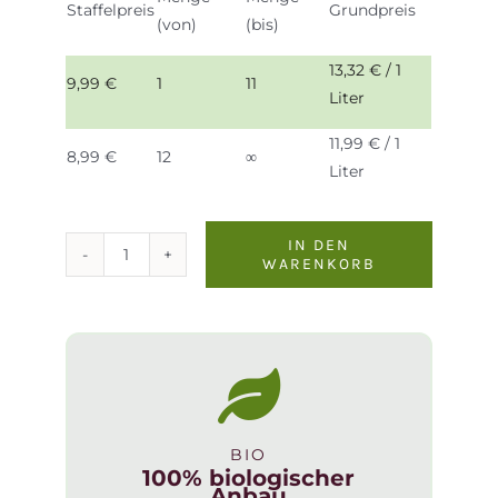
Staffelpreis
Grundpreis
(von)
(bis)
13,32
€
/ 1
9,99
€
1
11
Liter
11,99
€
/ 1
8,99
€
12
∞
Liter
IN DEN
WARENKORB
Amastuola
Capocanale
Menge
BIO
100% biologischer
Anbau