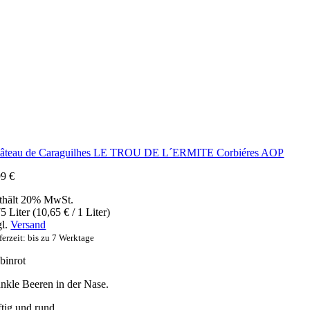
âteau de Caraguilhes LE TROU DE L´ERMITE Corbiéres AOP
99
€
thält 20% MwSt.
5 Liter (
10,65
€
/ 1 Liter)
gl.
Versand
ferzeit: bis zu 7 Werktage
binrot
nkle Beeren in der Nase.
ftig und rund.