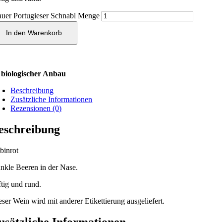
auer Portugieser Schnabl Menge
In den Warenkorb
biologischer Anbau
Beschreibung
Zusätzliche Informationen
Rezensionen (0)
eschreibung
binrot
nkle Beeren in der Nase.
ftig und rund.
eser Wein wird mit anderer Etikettierung ausgeliefert.
usätzliche Informationen