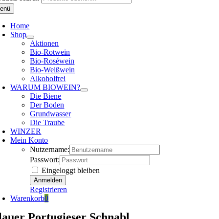
enü
Home
Shop
Aktionen
Bio-Rotwein
Bio-Roséwein
Bio-Weißwein
Alkoholfrei
WARUM BIOWEIN?
Die Biene
Der Boden
Grundwasser
Die Traube
WINZER
Mein Konto
Nutzername:
Passwort:
Eingeloggt bleiben
Registrieren
Warenkorb
0
lauer Portugieser Schnabl