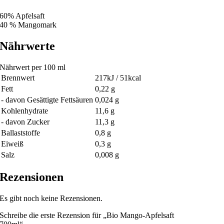
60% Apfelsaft
40 % Mangomark
Nährwerte
Nährwert per 100 ml
Brennwert
217kJ / 51kcal
Fett
0,22 g
- davon Gesättigte Fettsäuren
0,024 g
Kohlenhydrate
11,6 g
- davon Zucker
11,3 g
Ballaststoffe
0,8 g
Eiweiß
0,3 g
Salz
0,008 g
Rezensionen
Es gibt noch keine Rezensionen.
Schreibe die erste Rezension für „Bio Mango-Apfelsaft