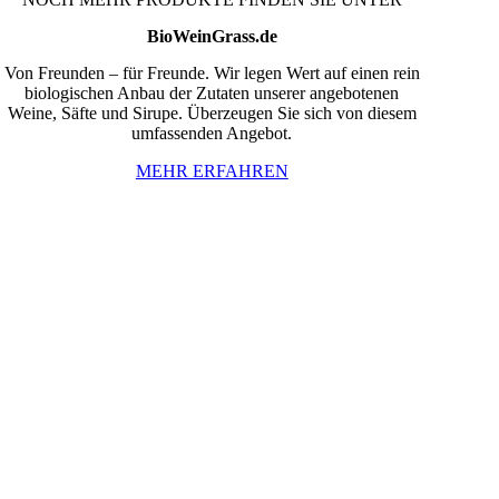
BioWeinGrass.de
Von Freunden – für Freunde. Wir legen Wert auf einen rein
biologischen Anbau der Zutaten unserer angebotenen
Weine, Säfte und Sirupe. Überzeugen Sie sich von diesem
umfassenden Angebot.
MEHR ERFAHREN
InBiovinoVeritas
Adresse:
Weidli 166, 6621 Bichlbach
Land:
Österreich
Telefon:
0676/9134006
Fax:
05674/5235
E-Mail:
inbiovinoveritas@gmx.at