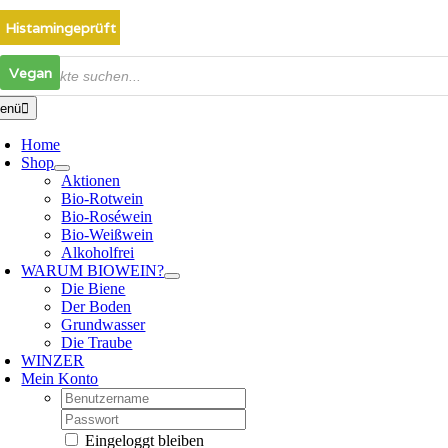
Zum
Histamingeprüft
Vegan
Vegan
Inhalt
springen
oducts
Vegan
arch
enü
Home
Shop
Aktionen
Bio-Rotwein
Bio-Roséwein
Bio-Weißwein
Alkoholfrei
WARUM BIOWEIN?
Die Biene
Der Boden
Grundwasser
Die Traube
WINZER
Mein Konto
Nutzername:
Passwort:
Eingeloggt bleiben