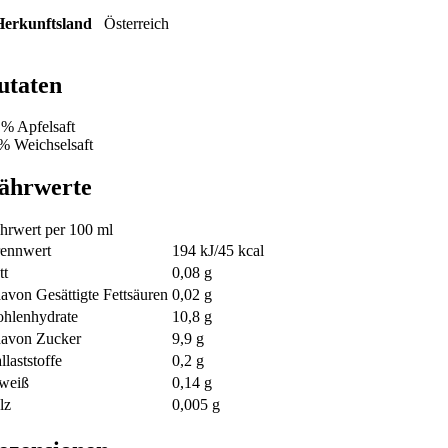
Herkunftsland
Österreich
utaten
 % Apfelsaft
% Weichselsaft
ährwerte
hrwert per 100 ml
ennwert
194 kJ/45 kcal
tt
0,08 g
davon Gesättigte Fettsäuren
0,02 g
hlenhydrate
10,8 g
davon Zucker
9,9 g
llaststoffe
0,2 g
weiß
0,14 g
lz
0,005 g