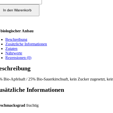
o
fel-
uerkirschsaft
In den Warenkorb
0ml
nge
biologischer Anbau
Beschreibung
Zusätzliche Informationen
Zutaten
Nährwerte
Rezensionen (0)
eschreibung
% Bio-Apfelsaft / 25% Bio-Sauerkirschsaft, kein Zucker zugesetzt, kei
usätzliche Informationen
eschmacksgrad
fruchtig