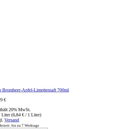
o Brombeer-Apfel-Limettensaft 700ml
79
€
thält 20% MwSt.
 Liter (
6,84
€
/ 1 Liter)
gl.
Versand
ferzeit: bis zu 7 Werktage