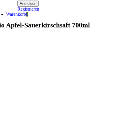
Registrieren
Warenkorb
0
io Apfel-Sauerkirschsaft 700ml
egan