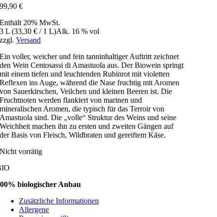
99,90
€
Enthält 20% MwSt.
3 L (
33,30
€
/ 1 L)
Alk. 16 % vol
zzgl.
Versand
Ein voller, weicher und fein tanninhaltiger Auftritt zeichnet
den Wein Centosassi di Amastuola aus. Der Biowein springt
mit einem tiefen und leuchtenden Rubinrot mit violetten
Reflexen ins Auge, während die Nase fruchtig mit Aromen
von Sauerkirschen, Veilchen und kleinen Beeren ist. Die
Fruchtnoten werden flankiert von marinen und
mineralischen Aromen, die typisch für das Terroir von
Amastuola sind. Die „volle“ Struktur des Weins und seine
Weichheit machen ihn zu ersten und zweiten Gängen auf
der Basis von Fleisch, Wildbraten und gereiftem Käse.
Nicht vorrätig
BIO
00% biologischer Anbau
Zusätzliche Informationen
Allergene