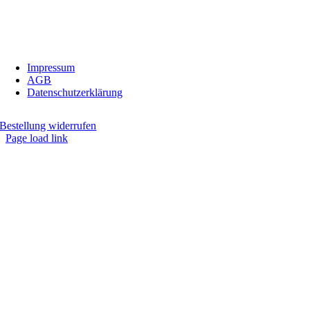
Fax:
05674/5235
E-Mail:
inbiovinoveritas@gmx.at
Impressum
AGB
Datenschutzerklärung
Bestellung widerrufen
Page load link
Nach
oben