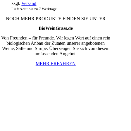
zzgl.
Versand
Lieferzeit: bis zu 7 Werktage
NOCH MEHR PRODUKTE FINDEN SIE UNTER
BioWeinGrass.de
Von Freunden – für Freunde. Wir legen Wert auf einen rein
biologischen Anbau der Zutaten unserer angebotenen
Weine, Säfte und Sirupe. Überzeugen Sie sich von diesem
umfassenden Angebot.
MEHR ERFAHREN
InBiovinoVeritas
Adresse:
Weidli 166, 6621 Bichlbach
Land:
Österreich
Telefon:
0676/9134006