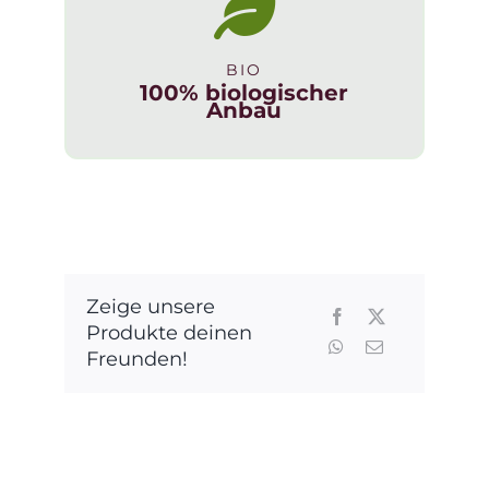
In
Biovino
BIO
veritas
100% biologischer
wie
Anbau
am
Foto
abgebildet
Menge
Zeige unsere
Produkte deinen
Freunden!