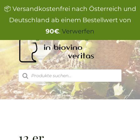
Zum
📦 Versandkostenfrei nach Österreich und
Inhalt
springen
Deutschland ab einem Bestellwert von
90€
.
Verwerfen
Products
search
12 er