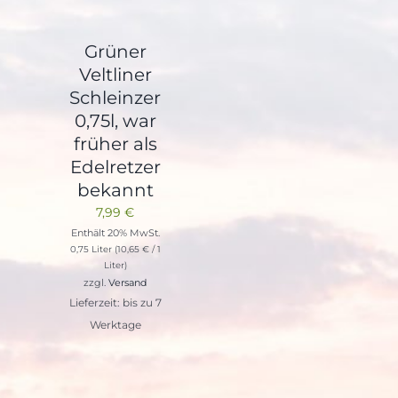
Grüner
Veltliner
Schleinzer
0,75l, war
früher als
Edelretzer
bekannt
7,99
€
Enthält 20% MwSt.
0,75 Liter (
10,65
€
/ 1
Liter)
zzgl.
Versand
Lieferzeit: bis zu 7
Werktage