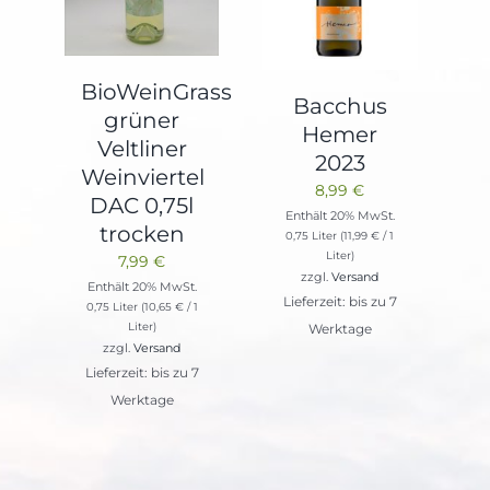
BioWeinGrass
Bacchus
grüner
Hemer
Veltliner
2023
Weinviertel
8,99
€
DAC 0,75l
Enthält 20% MwSt.
trocken
0,75 Liter (
11,99
€
/ 1
Liter)
7,99
€
zzgl.
Versand
Enthält 20% MwSt.
Lieferzeit: bis zu 7
0,75 Liter (
10,65
€
/ 1
Liter)
Werktage
zzgl.
Versand
Lieferzeit: bis zu 7
Werktage