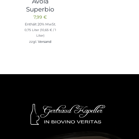
Avola
Superbio
7,99
€
Enthält 20% MwSt.
0,75 Liter (
10,65
€
/ 1
Liter)
zzgl.
Versand