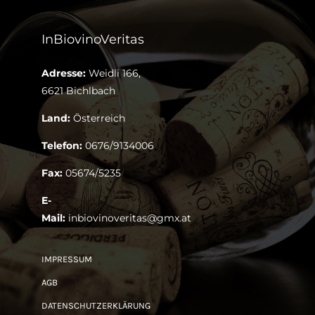
InBiovinoVeritas
Adresse:
Weidli 166,
6621 Bichlbach
Land:
Österreich
Telefon:
0676/9134006
Fax:
05674/5235
E-
Mail:
inbiovinoveritas@gmx.at
IMPRESSUM
AGB
DATENSCHUTZERKLÄRUNG