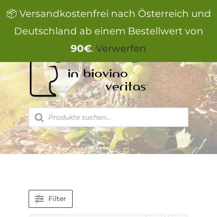
Zum
📦 Versandkostenfrei nach Österreich und
Inhalt
springen
Deutschland ab einem Bestellwert von
90€
.
Verwerfen
Products
search
Filter