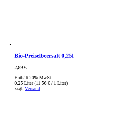
Bio-Preiselbeersaft 0,25l
2,89
€
Enthält 20% MwSt.
0,25 Liter (
11,56
€
/ 1 Liter)
zzgl.
Versand
InBiovinoVeritas