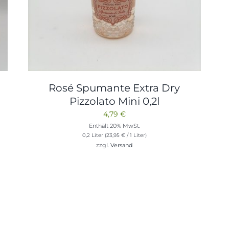
Rosé Spumante Extra Dry
Pizzolato Mini 0,2l
4,79
€
Enthält 20% MwSt.
0,2 Liter (
23,95
€
/ 1 Liter)
zzgl.
Versand