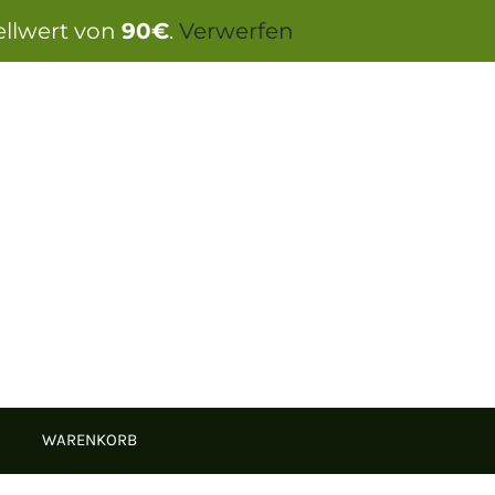
ellwert von
90€
.
Verwerfen
WARENKORB