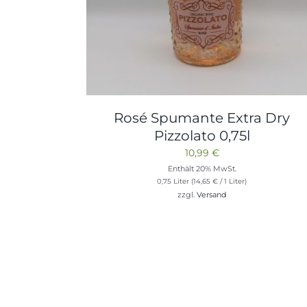
Rosé Spumante Extra Dry
Pizzolato 0,75l
10,99
€
Enthält 20% MwSt.
0,75 Liter (
14,65
€
/ 1 Liter)
zzgl.
Versand