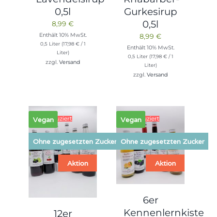
0,5l
Gurkesirup
0,5l
8,99
€
Enthält 10% MwSt.
8,99
€
0,5 Liter (
17,98
€
/ 1
Enthält 10% MwSt.
Liter)
0,5 Liter (
17,98
€
/ 1
zzgl.
Versand
Liter)
zzgl.
Versand
8% reduziert
7% reduziert
Vegan
Vegan
Ohne zugesetzten Zucker
Ohne zugesetzten Zucker
Aktion
Aktion
6er
Kennenlernkiste
12er