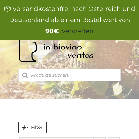
Zum
📦 Versandkostenfrei nach Österreich und
Inhalt
springen
Deutschland ab einem Bestellwert von
90€
.
Verwerfen
Products
search
Filter