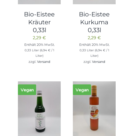
Bio-Eistee
Bio-Eistee
Kräuter
Kurkuma
0,33l
0,33l
2,29
€
2,29
€
Enthält 20% MwSt.
Enthält 20% MwSt.
0,33 Liter (
6,94
€
/ 1
0,33 Liter (
6,94
€
/ 1
Liter)
Liter)
zzgl.
Versand
zzgl.
Versand
Vegan
Vegan