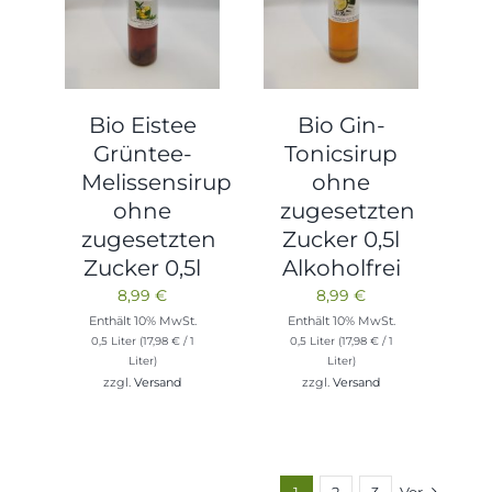
Bio Gin-
Bio Eistee
Tonicsirup
Grüntee-
ohne
Melissensirup
zugesetzten
ohne
Zucker 0,5l
zugesetzten
Alkoholfrei
Zucker 0,5l
8,99
€
8,99
€
Enthält 10% MwSt.
Enthält 10% MwSt.
0,5 Liter (
17,98
€
/ 1
0,5 Liter (
17,98
€
/ 1
Liter)
Liter)
zzgl.
Versand
zzgl.
Versand