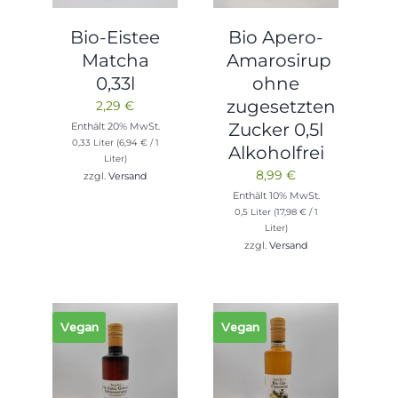
Bio-Eistee
Bio Apero-
Matcha
Amarosirup
0,33l
ohne
zugesetzten
2,29
€
Zucker 0,5l
Enthält 20% MwSt.
0,33 Liter (
6,94
€
/ 1
Alkoholfrei
Liter)
8,99
€
zzgl.
Versand
Enthält 10% MwSt.
0,5 Liter (
17,98
€
/ 1
Liter)
zzgl.
Versand
Vegan
Vegan