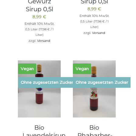
Gewürz
Sirup 0,5l
Sirup 0,5l
8,99
€
Enthält 10% MwSt.
8,99
€
0,5 Liter (
17,98
€
/ 1
Enthält 10% MwSt.
Liter)
0,5 Liter (
17,98
€
/ 1
zzgl.
Versand
Liter)
zzgl.
Versand
Vegan
Vegan
Ohne zugesetzten Zucker
Ohne zugesetzten Zucker
Bio
Bio
Lavendelsirup
Rhabarber-