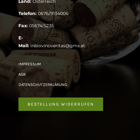
Land:
Österreich
Telefon:
0676/9134006
Fax:
05674/5235
E-
Mail:
inbiovinoveritas@gmx.at
IMPRESSUM
AGB
DATENSCHUTZERKLÄRUNG
BESTELLUNG WIDERRUFEN