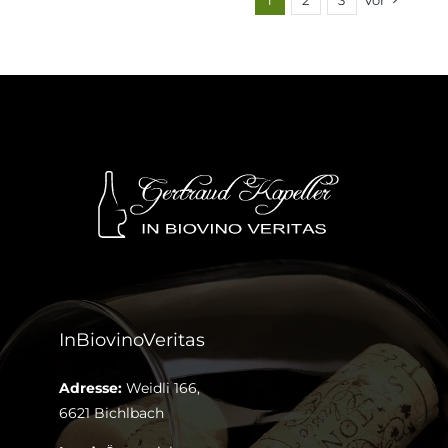
1
2
3
Vor
InBiovinoVeritas
Adresse:
Weidli 166,
6621 Bichlbach