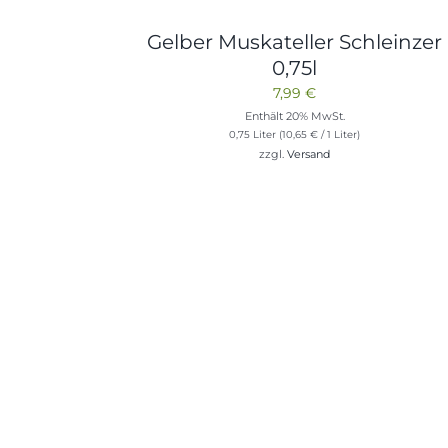
Gelber Muskateller Schleinzer
0,75l
7,99
€
Enthält 20% MwSt.
0,75 Liter (
10,65
€
/ 1 Liter)
zzgl.
Versand