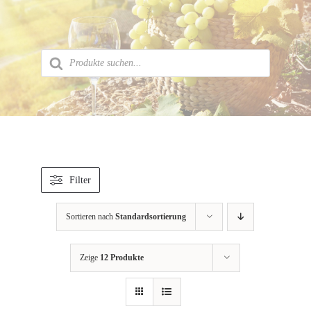
Zum
Inhalt
springen
Products
search
Filter
Sortieren nach
Standardsortierung
Zeige
12 Produkte