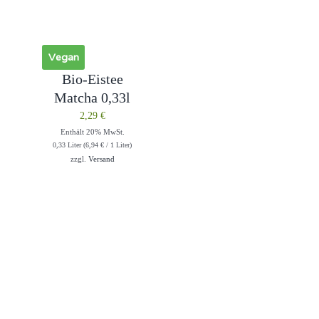
Vegan
Bio-Eistee
Matcha 0,33l
2,29
€
Enthält 20% MwSt.
0,33 Liter (
6,94
€
/ 1 Liter)
zzgl.
Versand