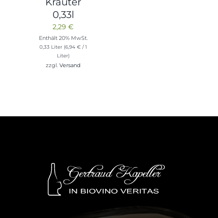
Kräuter
0,33l
2,29
€
Enthält 20% MwSt.
0,33 Liter (
6,94
€
/ 1
Liter)
zzgl.
Versand