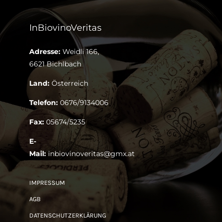
InBiovinoVeritas
Adresse:
Weidli 166,
6621 Bichlbach
Land:
Österreich
Telefon:
0676/9134006
Fax:
05674/5235
E-
Mail:
inbiovinoveritas@gmx.at
IMPRESSUM
AGB
DATENSCHUTZERKLÄRUNG