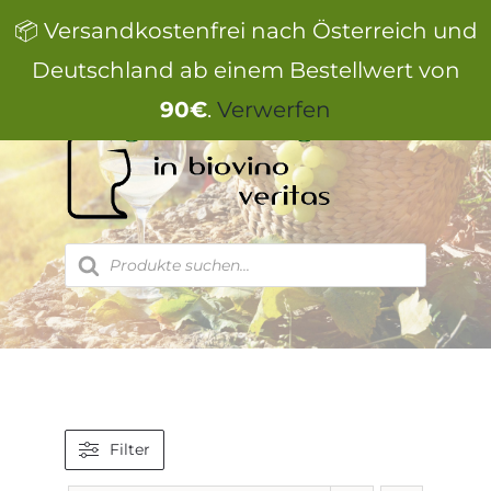
Zum
📦 Versandkostenfrei nach Österreich und
Inhalt
springen
Deutschland ab einem Bestellwert von
90€
.
Verwerfen
Products
search
Filter