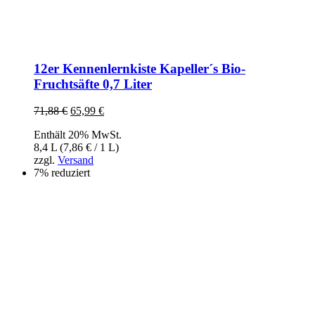
12er Kennenlernkiste Kapeller´s Bio-
Fruchtsäfte 0,7 Liter
71,88
€
Ursprünglicher
65,99
€
Aktueller
Preis
Preis
Enthält 20% MwSt.
war:
ist:
8,4 L (
7,86
€
/ 1 L)
71,88 €
65,99 €.
zzgl.
Versand
7% reduziert