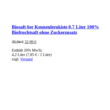
Biosaft 6er Kennenlernkiste 0,7 Liter 100%
Biofruchtsaft ohne Zuckerzusatz
35,94
€
Ursprünglicher
32,99
€
Aktueller
Preis
Preis
Enthält 20% MwSt.
war:
ist:
4,2 Liter (
7,85
€
/ 1 Liter)
35,94 €
32,99 €.
zzgl.
Versand
InBiovinoVeritas
Adresse:
Weidli 166, 6621 Bichlbach
Land:
Österreich