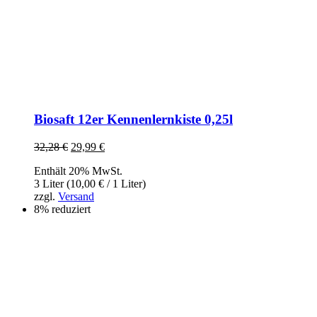
Biosaft 12er Kennenlernkiste 0,25l
32,28
€
Ursprünglicher
29,99
€
Aktueller
Preis
Preis
Enthält 20% MwSt.
war:
ist:
3 Liter (
10,00
€
/ 1 Liter)
32,28 €
29,99 €.
zzgl.
Versand
8% reduziert