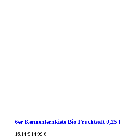
6er Kennenlernkiste Bio Fruchtsaft 0,25 l
16,14
€
Ursprünglicher
14,99
€
Aktueller
Preis
Preis