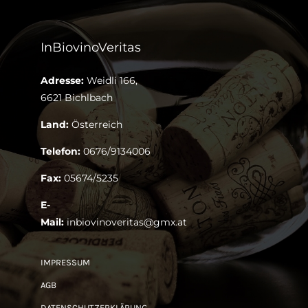
InBiovinoVeritas
Adresse:
Weidli 166,
6621 Bichlbach
Land:
Österreich
Telefon:
0676/9134006
Fax:
05674/5235
E-
Mail:
inbiovinoveritas@gmx.at
IMPRESSUM
AGB
DATENSCHUTZERKLÄRUNG