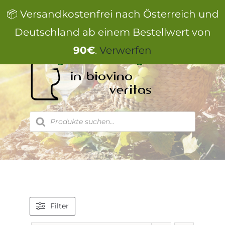
Zum
📦 Versandkostenfrei nach Österreich und
Inhalt
springen
Deutschland ab einem Bestellwert von
90€
.
Verwerfen
Products
search
Filter