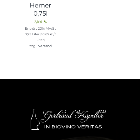
Hemer
0,75l
7,99
€
Enthält 20% MwSt.
0,75 Liter (
10,65
€
/ 1
Liter)
zzgl.
Versand