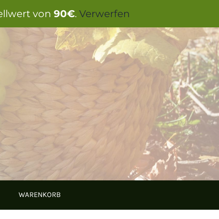
ellwert von
90€
.
Verwerfen
WARENKORB