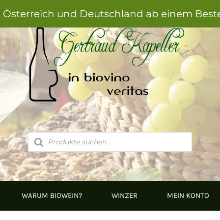
h Österreich und Deutschland ab einem Best
Products
search
WARUM BIOWEIN?
WINZER
MEIN KONTO