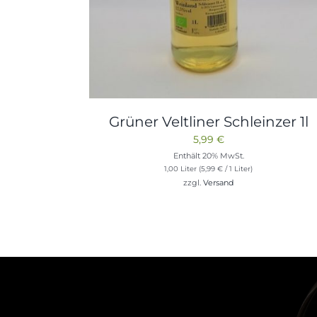
Grüner Veltliner Schleinzer 1l
5,99
€
Enthält 20% MwSt.
1,00 Liter (
5,99
€
/ 1 Liter)
zzgl.
Versand