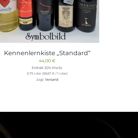
Kennenlernkiste „Standard“
44,00
€
Enthält 20% MwSt.
0,75 Liter (
58,67
€
/ 1 Liter)
zzgl.
Versand