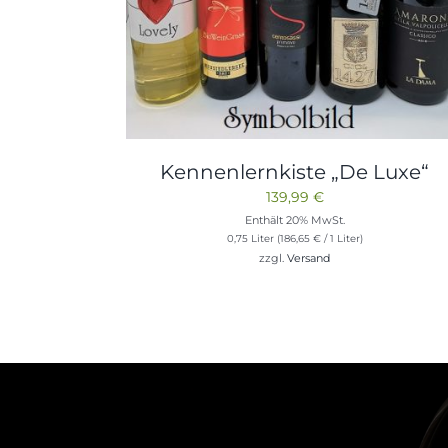
Kennenlernkiste „De Luxe“
139,99
€
Enthält 20% MwSt.
0,75 Liter (
186,65
€
/ 1 Liter)
zzgl.
Versand