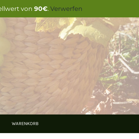
ellwert von
90€
.
Verwerfen
WARENKORB