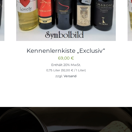
Kennenlernkiste „Exclusiv“
69,00
€
Enthält 20% MwSt.
0,75 Liter (
92,00
€
/ 1 Liter)
zzgl.
Versand