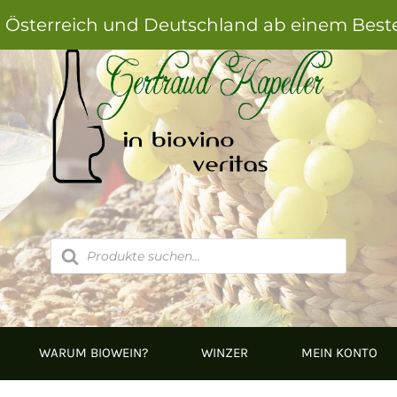
h Österreich und Deutschland ab einem Best
Products
search
WARUM BIOWEIN?
WINZER
MEIN KONTO