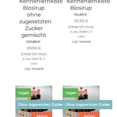
Kennenlernkiste
Kennenlernkiste
Biosirup
Biosirup
ohne
161,82
€
zugesetzten
Ursprünglicher
Aktueller
151,99
€
Preis
Preis
Zucker
Enthält 10% MwSt.
9 Liter (
16,89
€
/ 1
war:
ist:
gemischt
Liter)
161,82 €
151,99 €.
107,88
€
zzgl.
Versand
Ursprünglicher
Aktueller
99,99
€
Preis
Preis
Enthält 10% MwSt.
6 Liter (
16,67
€
/ 1
war:
ist:
Liter)
107,88 €
99,99 €.
zzgl.
Versand
9% reduziert
18% reduziert
Vegan
Vegan
Ohne zugesetzten Zucker
Ohne zugesetzten Zucker
Aktion
Aktion