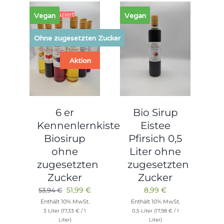
4% reduziert
Vegan
Vegan
Ohne zugesetzten Zucker
Aktion
6 er
Bio Sirup
Kennenlernkiste
Eistee
Biosirup
Pfirsich 0,5
ohne
Liter ohne
zugesetzten
zugesetzten
Zucker
Zucker
Ursprünglicher
Aktueller
51,99
€
8,99
€
53,94
€
Preis
Preis
Enthält 10% MwSt.
Enthält 10% MwSt.
3 Liter (
17,33
€
/ 1
0,5 Liter (
17,98
€
/ 1
war:
ist:
Liter)
Liter)