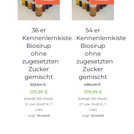
36 er
54 er
Kennenlernkiste
Kennenlernkiste
Biosirup
Biosirup
ohne
ohne
zugesetzten
zugesetzten
Zucker
Zucker
gemischt
gemischt
323,64
€
485,46
€
Ursprünglicher
Aktueller
Ursprünglicher
Aktueller
295,99
€
399,99
€
Preis
Preis
Preis
Preis
Enthält 10% MwSt.
Enthält 10% MwSt.
12 Liter (
24,67
€
/ 1
27 Liter (
14,81
€
/ 1
war:
ist:
war:
ist:
Liter)
Liter)
323,64 €
295,99 €.
485,46 €
399,99 €.
zzgl.
Versand
zzgl.
Versand