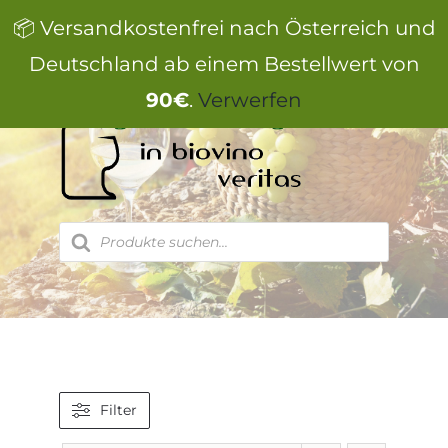
Zum
📦 Versandkostenfrei nach Österreich und
Inhalt
springen
Deutschland ab einem Bestellwert von
90€
.
Verwerfen
Products
search
Filter