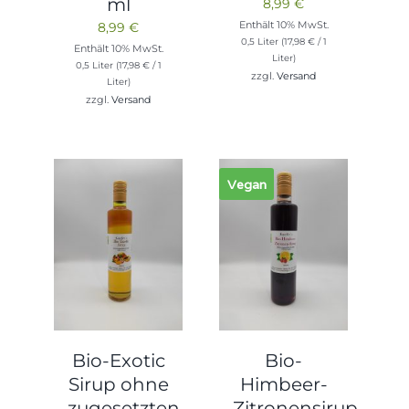
ml
8,99
€
Enthält 10% MwSt.
8,99
€
0,5 Liter (
17,98
€
/ 1
Enthält 10% MwSt.
Liter)
0,5 Liter (
17,98
€
/ 1
zzgl.
Versand
Liter)
zzgl.
Versand
Vegan
Bio-Exotic
Bio-
Sirup ohne
Himbeer-
zugesetzten
Zitronensirup