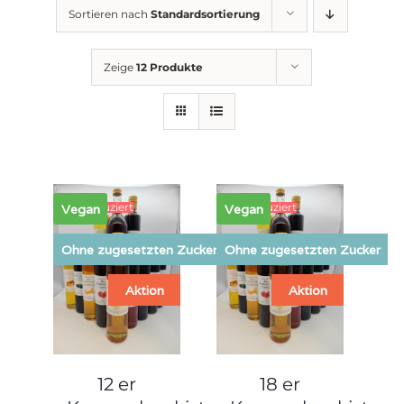
Sortieren nach
Standardsortierung
Zeige
12 Produkte
7% reduziert
6% reduziert
Vegan
Vegan
Ohne zugesetzten Zucker
Ohne zugesetzten Zucker
Aktion
Aktion
12 er
18 er