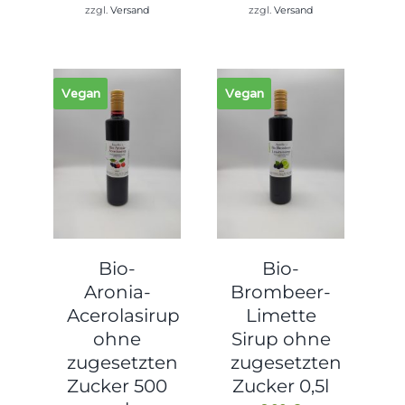
53,94 €
51,99 €.
zzgl.
Versand
zzgl.
Versand
Vegan
Vegan
Bio-
Bio-
Brombeer-
Aronia-
Limette
Acerolasirup
Sirup ohne
ohne
zugesetzten
zugesetzten
Zucker 0,5l
Zucker 500