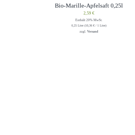
Bio-Marille-Apfelsaft 0,25l
2,59
€
Enthält 20% MwSt.
0,25 Liter (
10,36
€
/ 1 Liter)
zzgl.
Versand
InBiovinoVeritas