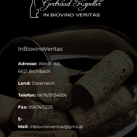
InBiovinoVeritas
Adresse:
Weidli 166,
6621 Bichlbach
Land:
Österreich
Telefon:
0676/9134006
Fax:
05674/5235
E-
Mail:
inbiovinoveritas@gmx.at