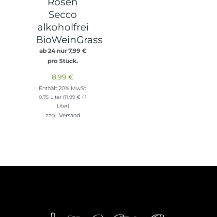
Rosen
Secco
alkoholfrei
BioWeinGrass
ab 24 nur
7,99
€
pro Stück.
8,99
€
Enthält 20% MwSt.
0,75 Liter (
11,99
€
/ 1
Liter)
zzgl.
Versand