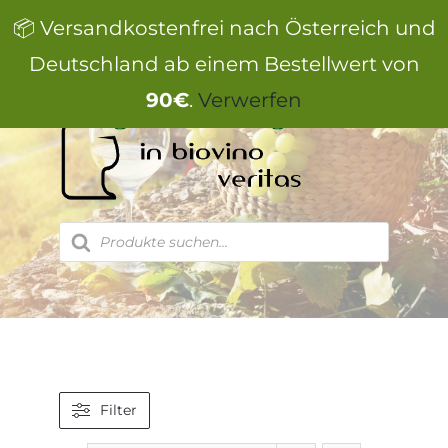
Zum
📦 Versandkostenfrei nach Österreich und
Inhalt
springen
Deutschland ab einem Bestellwert von
90€
.
Verwerfen
Products
search
Filter