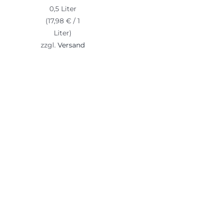
0,5 Liter
(
17,98
€
/ 1
Liter)
zzgl.
Versand
InBiovinoVeritas