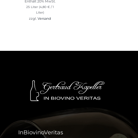
Enthält 20% MwSt.
25 Liter (
4,80
€
/ 1
Liter)
zzgl.
Versand
InBiovinoVeritas