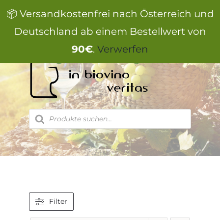
Zum
📦 Versandkostenfrei nach Österreich und
Inhalt
springen
Deutschland ab einem Bestellwert von
90€
.
Verwerfen
Products
search
Filter