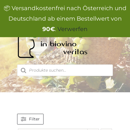
Zum
📦 Versandkostenfrei nach Österreich und
Inhalt
springen
Deutschland ab einem Bestellwert von
90€
.
Verwerfen
Products
search
Filter