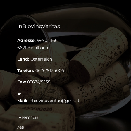
InBiovinoVeritas
Adresse:
Weidli 166,
6621 Bichlbach
Land:
Österreich
Telefon:
0676/9134006
Fax:
05674/5235
E-
Mail:
inbiovinoveritas@gmx.at
IMPRESSUM
AGB