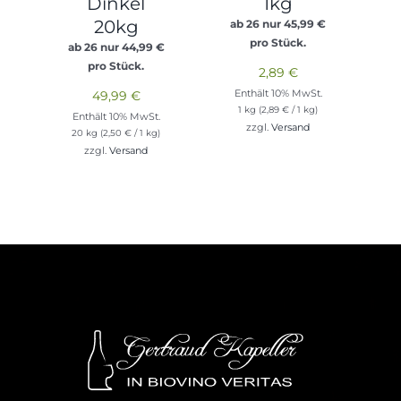
Dinkel
1kg
20kg
ab 26 nur
45,99
€
pro Stück.
ab 26 nur
44,99
€
pro Stück.
2,89
€
Enthält 10% MwSt.
49,99
€
1 kg (
2,89
€
/ 1 kg)
Enthält 10% MwSt.
zzgl.
Versand
20 kg (
2,50
€
/ 1 kg)
zzgl.
Versand