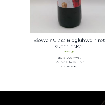
BioWeinGrass Bioglühwein rot
super lecker
7,99
€
Enthält 20% MwSt.
0,75 Liter (
10,65
€
/ 1 Liter)
zzgl.
Versand