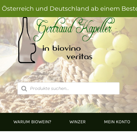
h Österreich und Deutschland ab einem Best
Products
search
WARUM BIOWEIN?
WINZER
MEIN KONTO