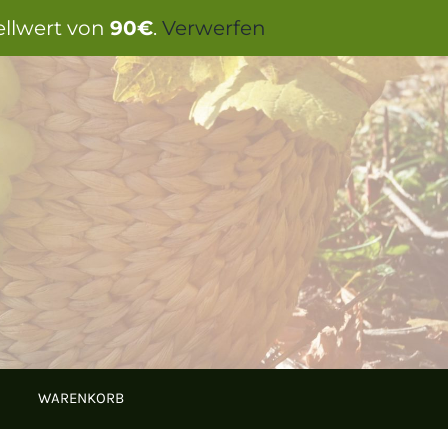
ellwert von
90€
.
Verwerfen
WARENKORB