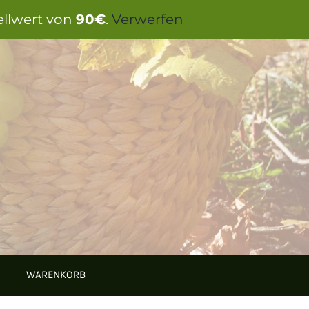
ellwert von
90€
.
Verwerfen
WARENKORB