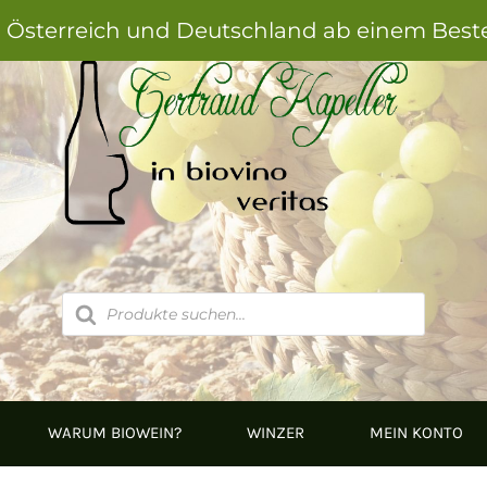
h Österreich und Deutschland ab einem Best
Products
search
WARUM BIOWEIN?
WINZER
MEIN KONTO