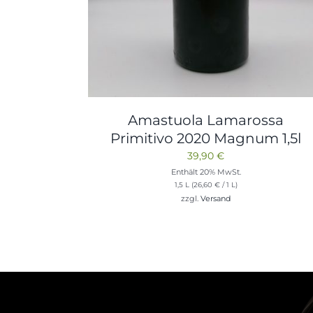
Amastuola Lamarossa
Primitivo 2020 Magnum 1,5l
39,90
€
Enthält 20% MwSt.
1,5 L (
26,60
€
/ 1 L)
zzgl.
Versand