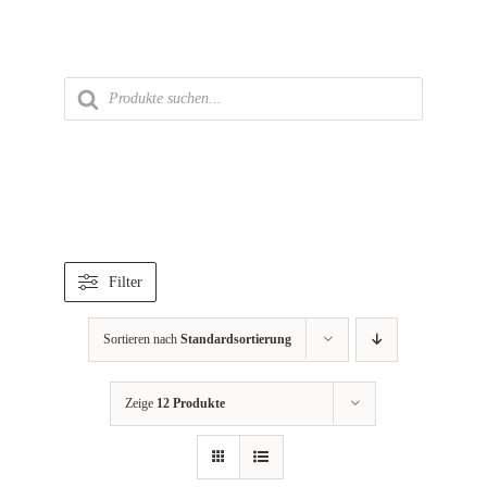
Zum
Inhalt
springen
Products
search
Filter
Sortieren nach
Standardsortierung
Zeige
12 Produkte