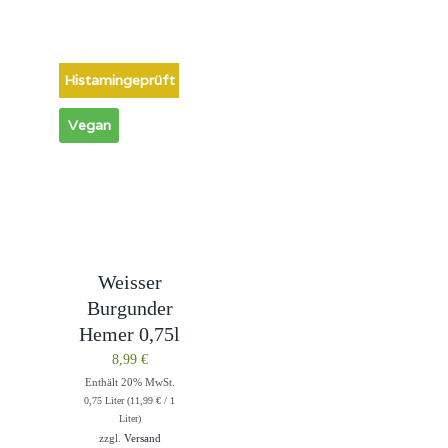
Histamingeprüft
Vegan
Weisser
Burgunder
Hemer 0,75l
8,99
€
Enthält 20% MwSt.
0,75 Liter (
11,99
€
/ 1
Liter)
zzgl.
Versand