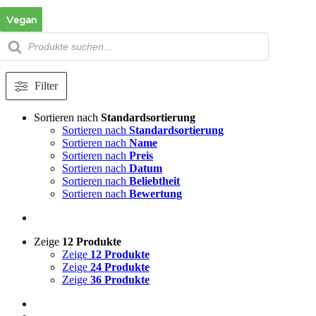
Zum
Vegan
Vegan
Vegan
Vegan
Inhalt
springen
Products
search
Filter
Sortieren nach
Standardsortierung
Sortieren nach
Standardsortierung
Sortieren nach
Name
Sortieren nach
Preis
Sortieren nach
Datum
Sortieren nach
Beliebtheit
Sortieren nach
Bewertung
Zeige
12 Produkte
Zeige
12 Produkte
Zeige
24 Produkte
Zeige
36 Produkte