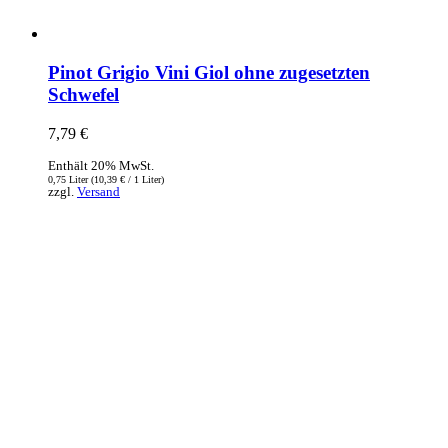
Pinot Grigio Vini Giol ohne zugesetzten
Schwefel
7,79
€
Enthält 20% MwSt.
0,75 Liter (
10,39
€
/ 1 Liter)
zzgl.
Versand
InBiovinoVeritas
Adresse:
Weidli 166, 6621 Bichlbach
Land:
Österreich
Telefon:
0676/9134006