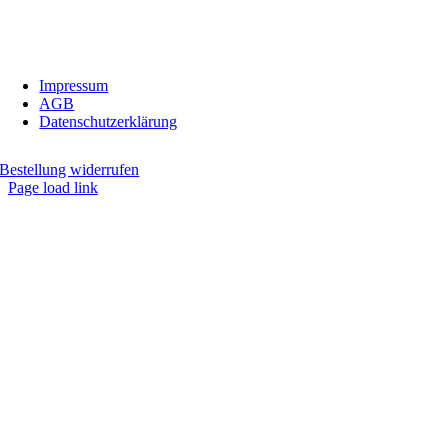
Fax:
05674/5235
E-Mail:
inbiovinoveritas@gmx.at
Impressum
AGB
Datenschutzerklärung
Bestellung widerrufen
Page load link
Nach
oben