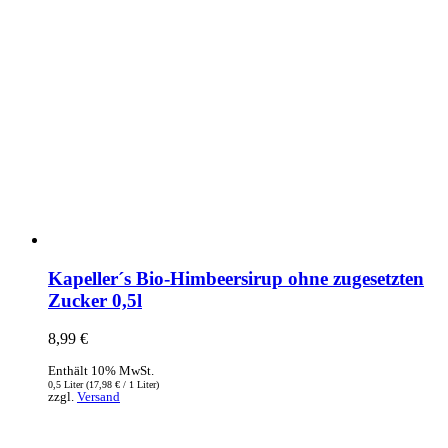
Kapeller´s Bio-Himbeersirup ohne zugesetzten
Zucker 0,5l
8,99
€
Enthält 10% MwSt.
0,5 Liter (
17,98
€
/ 1 Liter)
zzgl.
Versand