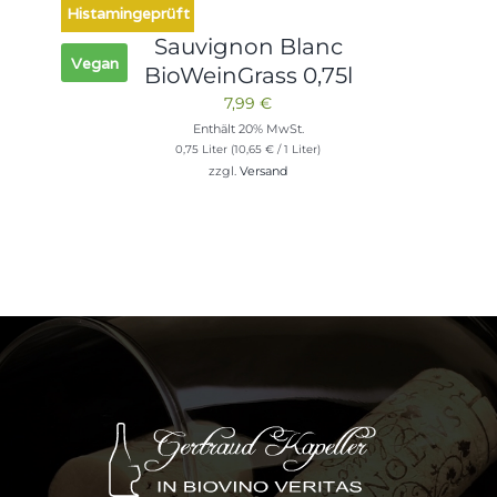
Histamingeprüft
Sauvignon Blanc
Vegan
BioWeinGrass 0,75l
7,99
€
Enthält 20% MwSt.
0,75 Liter (
10,65
€
/ 1 Liter)
zzgl.
Versand