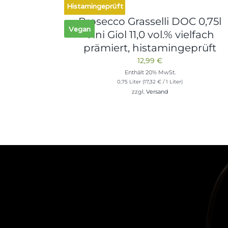
Histamingeprüft
Prosecco Grasselli DOC 0,75l
Vegan
Vini Giol 11,0 vol.% vielfach
prämiert, histamingeprüft
12,99
€
Enthält 20% MwSt.
0,75 Liter (
17,32
€
/ 1 Liter)
zzgl.
Versand