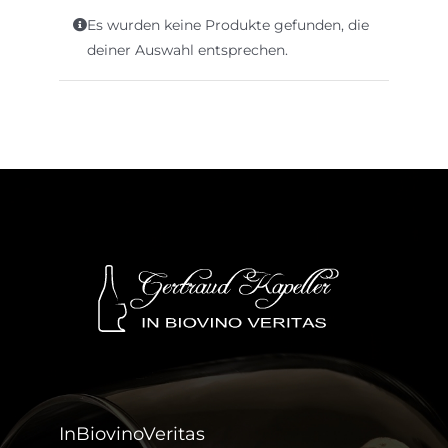
Es wurden keine Produkte gefunden, die
deiner Auswahl entsprechen.
InBiovinoVeritas