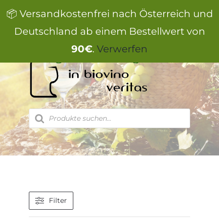
Zum
📦 Versandkostenfrei nach Österreich und
Inhalt
springen
Deutschland ab einem Bestellwert von
90€
.
Verwerfen
Products
search
Filter