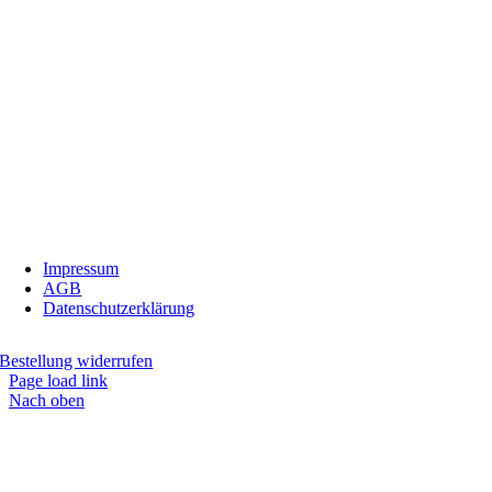
InBiovinoVeritas
Adresse:
Weidli 166, 6621 Bichlbach
Land:
Österreich
Telefon:
0676/9134006
Fax:
05674/5235
E-Mail:
inbiovinoveritas@gmx.at
Impressum
AGB
Datenschutzerklärung
Bestellung widerrufen
Page load link
Nach oben