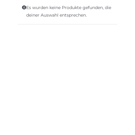
Es wurden keine Produkte gefunden, die
deiner Auswahl entsprechen.
InBiovinoVeritas
Adresse:
Weidli 166,
6621 Bichlbach