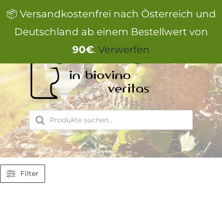
Zum
📦 Versandkostenfrei nach Österreich und
Inhalt
springen
Deutschland ab einem Bestellwert von
90€
.
Verwerfen
Products
search
Filter