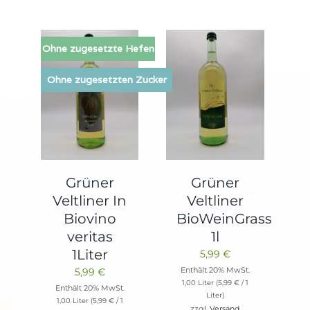
Ohne zugesetzte Hefen
Ohne zugesetzten Zucker
Grüner
Grüner
Veltliner In
Veltliner
Biovino
BioWeinGrass
veritas
1l
1Liter
5,99
€
Enthält 20% MwSt.
5,99
€
1,00 Liter (
5,99
€
/ 1
Enthält 20% MwSt.
Liter)
1,00 Liter (
5,99
€
/ 1
zzgl.
Versand