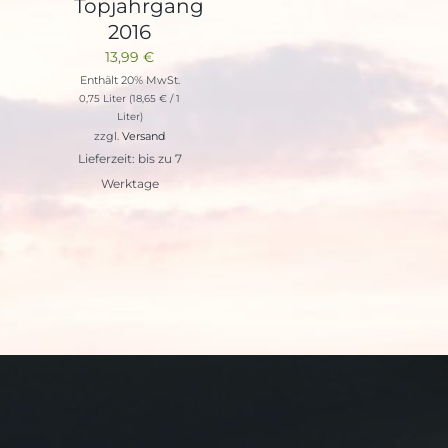
Topjahrgang
2016
13,99
€
Enthält 20% MwSt.
0,75 Liter (
18,65
€
/ 1
Liter)
zzgl.
Versand
Lieferzeit: bis zu 7
Werktage