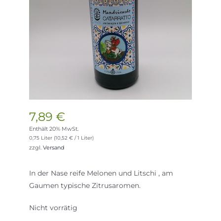
7,89
€
Enthält 20% MwSt.
0,75 Liter (
10,52
€
/ 1 Liter)
zzgl.
Versand
In der Nase reife Melonen und Litschi , am
Gaumen typische Zitrusaromen.
Nicht vorrätig