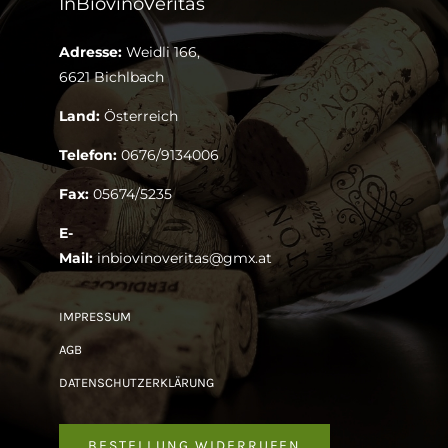
InBiovinoVeritas
Adresse:
Weidli 166,
6621 Bichlbach
Land:
Österreich
Telefon:
0676/9134006
Fax:
05674/5235
E-
Mail:
inbiovinoveritas@gmx.at
IMPRESSUM
AGB
DATENSCHUTZERKLÄRUNG
BESTELLUNG WIDERRUFEN