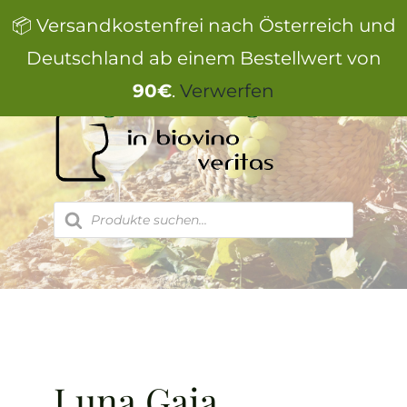
Zum
📦 Versandkostenfrei nach Österreich und
Inhalt
springen
Deutschland ab einem Bestellwert von
90€
.
Verwerfen
Products
search
Luna Gaia