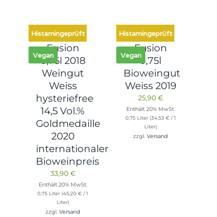
Histamingeprüft
Histamingeprüft
Fusion
Fusion
Vegan
Vegan
0,75l 2018
0,75l
Weingut
Bioweingut
Weiss
Weiss 2019
hysteriefree
25,90
€
14,5 Vol.%
Enthält 20% MwSt.
0,75 Liter (
34,53
€
/ 1
Goldmedaille
Liter)
2020
zzgl.
Versand
internationaler
Bioweinpreis
33,90
€
Enthält 20% MwSt.
0,75 Liter (
45,20
€
/ 1
Liter)
zzgl.
Versand