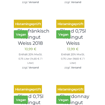
zzgl.
Versand
zzgl.
Versand
Histamingeprüft
Histamingeprüft
Blaufränkisch
Blend 0,75l
Vegan
Vegan
Weingut
Weingut
Weiss 2018
Weiss
10,99
€
13,99
€
Enthält 20% MwSt.
Enthält 20% MwSt.
0,75 Liter (
14,65
€
/ 1
0,75 Liter (
18,65
€
/ 1
Liter)
Liter)
zzgl.
Versand
zzgl.
Versand
Histamingeprüft
Histamingeprüft
Blend 0,75l
Chardonnay
Vegan
Vegan
Weingut
Weingut