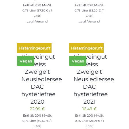
Enthält 20% MwSt.
Enthält 20% MwSt.
0,75 Liter (
37,20
€
/ 1
0,75 Liter (
33,20
€
/ 1
Liter)
Liter)
zzgl.
Versand
zzgl.
Versand
Histamingeprüft
Histamingeprüft
Bioweingut
Bioweingut
Vegan
Vegan
Weiss
Weiss
Zweigelt
Zweigelt
Neusiedlersee
Neusiedlersee
DAC
DAC
hysteriefree
hysteriefree
2020
2021
22,99
€
16,49
€
Enthält 20% MwSt.
Enthält 20% MwSt.
0,75 Liter (
30,65
€
/ 1
0,75 Liter (
21,99
€
/ 1
Liter)
Liter)