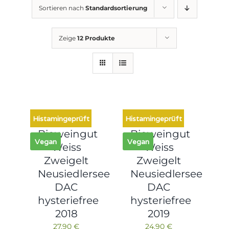
Sortieren nach
Standardsortierung
Zeige
12 Produkte
Histamingeprüft
Histamingeprüft
Bioweingut
Bioweingut
Vegan
Vegan
Weiss
Weiss
Zweigelt
Zweigelt
Neusiedlersee
Neusiedlersee
DAC
DAC
hysteriefree
hysteriefree
2018
2019
27,90
€
24,90
€