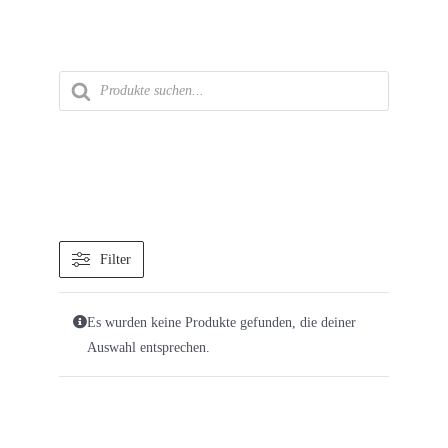
Zum
Inhalt
springen
Products
search
Filter
Es wurden keine Produkte gefunden, die deiner
Auswahl entsprechen.