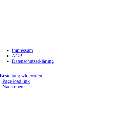
Land:
Österreich
Telefon:
0676/9134006
Fax:
05674/5235
E-Mail:
inbiovinoveritas@gmx.at
Impressum
AGB
Datenschutzerklärung
Bestellung widerrufen
Page load link
Nach oben