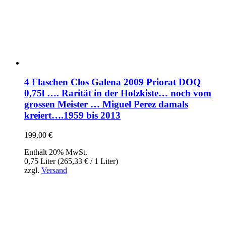
4 Flaschen Clos Galena 2009 Priorat DOQ
0,75l …. Rarität in der Holzkiste… noch vom
grossen Meister … Miguel Perez damals
kreiert….1959 bis 2013
199,00
€
Enthält 20% MwSt.
0,75 Liter (
265,33
€
/ 1 Liter)
zzgl.
Versand