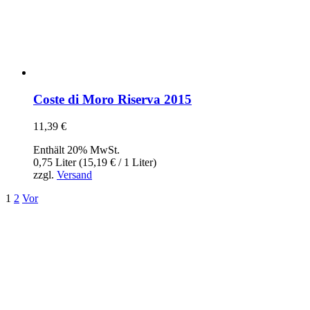
Coste di Moro Riserva 2015
11,39
€
Enthält 20% MwSt.
0,75 Liter (
15,19
€
/ 1 Liter)
zzgl.
Versand
1
2
Vor
InBiovinoVeritas
Adresse:
Weidli 166, 6621 Bichlbach