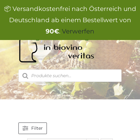
Zum
📦 Versandkostenfrei nach Österreich und
Inhalt
springen
Deutschland ab einem Bestellwert von
90€
.
Verwerfen
Products
search
Filter