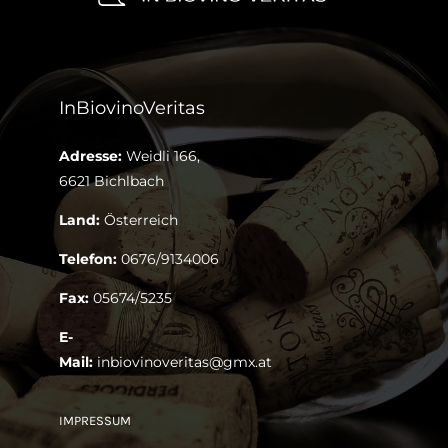
InBiovinoVeritas
Adresse:
Weidli 166,
6621 Bichlbach
Land:
Österreich
Telefon:
0676/9134006
Fax:
05674/5235
E-
Mail:
inbiovinoveritas@gmx.at
IMPRESSUM