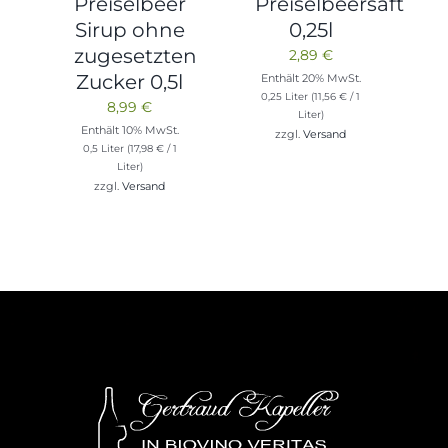
Preiselbeer
Preiselbeersaft
Sirup ohne
0,25l
zugesetzten
2,89
€
Zucker 0,5l
Enthält 20% MwSt.
0,25 Liter (
11,56
€
/ 1
8,99
€
Liter)
Enthält 10% MwSt.
zzgl.
Versand
0,5 Liter (
17,98
€
/ 1
Liter)
zzgl.
Versand