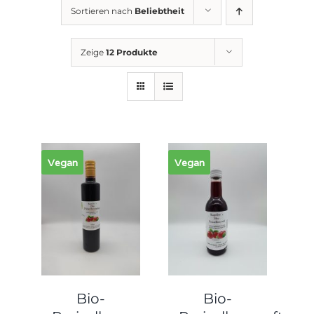
Sortieren nach
Beliebtheit
Zeige
12 Produkte
Vegan
Vegan
Bio-
Bio-