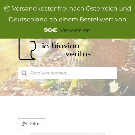
Zum
📦 Versandkostenfrei nach Österreich und
Inhalt
springen
Deutschland ab einem Bestellwert von
90€
.
Verwerfen
Products
search
Filter