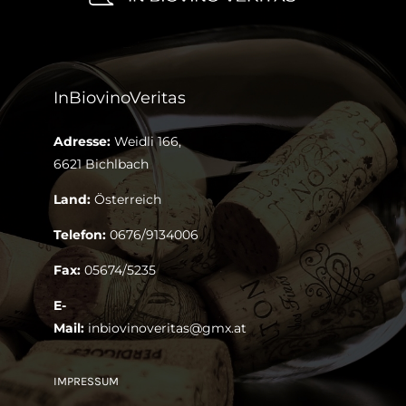
InBiovinoVeritas
Adresse:
Weidli 166,
6621 Bichlbach
Land:
Österreich
Telefon:
0676/9134006
Fax:
05674/5235
E-
Mail:
inbiovinoveritas@gmx.at
IMPRESSUM