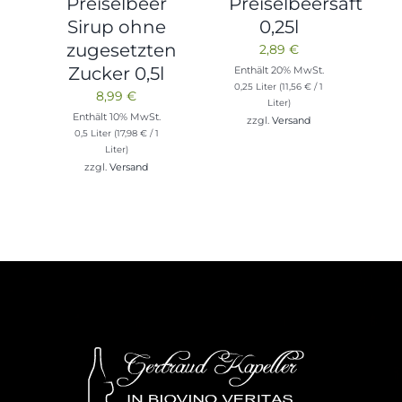
Preiselbeer
Preiselbeersaft
Sirup ohne
0,25l
zugesetzten
2,89
€
Zucker 0,5l
Enthält 20% MwSt.
0,25 Liter (
11,56
€
/ 1
8,99
€
Liter)
Enthält 10% MwSt.
zzgl.
Versand
0,5 Liter (
17,98
€
/ 1
Liter)
zzgl.
Versand