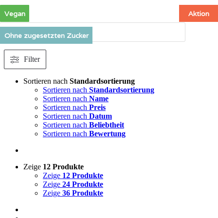
Zum
Vegan
Vegan
Vegan
Vegan
Vegan
Vegan
Vegan
Vegan
Vegan
Aktion
Aktion
Aktion
Aktion
Inhalt
springen
Products
search
Ohne zugesetzten Zucker
Ohne zugesetzten Zucker
Ohne zugesetzten Zucker
Ohne zugesetzten Zucker
Filter
Sortieren nach
Standardsortierung
Sortieren nach
Standardsortierung
Sortieren nach
Name
Sortieren nach
Preis
Sortieren nach
Datum
Sortieren nach
Beliebtheit
Sortieren nach
Bewertung
Zeige
12 Produkte
Zeige
12 Produkte
Zeige
24 Produkte
Zeige
36 Produkte