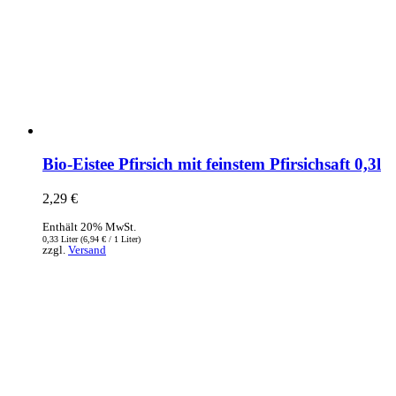
Bio-Eistee Pfirsich mit feinstem Pfirsichsaft 0,3l
2,29
€
Enthält 20% MwSt.
0,33 Liter (
6,94
€
/ 1 Liter)
zzgl.
Versand