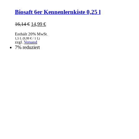
Biosaft 6er Kennenlernkiste 0,25 l
16,14
€
Ursprünglicher
14,99
€
Aktueller
Preis
Preis
Enthält 20% MwSt.
war:
ist:
1,5 L (
9,99
€
/ 1 L)
16,14 €
14,99 €.
zzgl.
Versand
7% reduziert