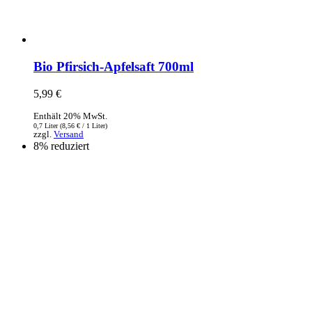
Bio Pfirsich-Apfelsaft 700ml
5,99
€
Enthält 20% MwSt.
0,7 Liter (
8,56
€
/ 1 Liter)
zzgl.
Versand
8% reduziert