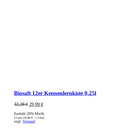
Biosaft 12er Kennenlernkiste 0,25l
32,28
€
Ursprünglicher
29,99
€
Aktueller
Preis
Preis
Enthält 20% MwSt.
war:
ist:
3 Liter (
10,00
€
/ 1 Liter)
32,28 €
29,99 €.
zzgl.
Versand