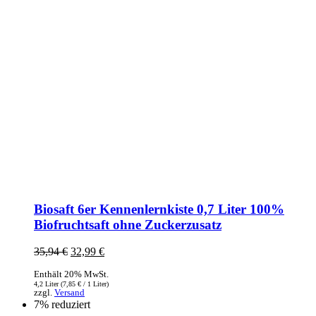
Biosaft 6er Kennenlernkiste 0,7 Liter 100%
Biofruchtsaft ohne Zuckerzusatz
35,94
€
Ursprünglicher
32,99
€
Aktueller
Preis
Preis
Enthält 20% MwSt.
war:
ist:
4,2 Liter (
7,85
€
/ 1 Liter)
35,94 €
32,99 €.
zzgl.
Versand
7% reduziert