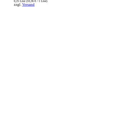
0,25 Liter (
10,36
€
/ 1 Liter)
zzgl.
Versand