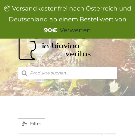
Zum
📦 Versandkostenfrei nach Österreich und
Inhalt
springen
Deutschland ab einem Bestellwert von
90€
.
Verwerfen
Products
search
Filter