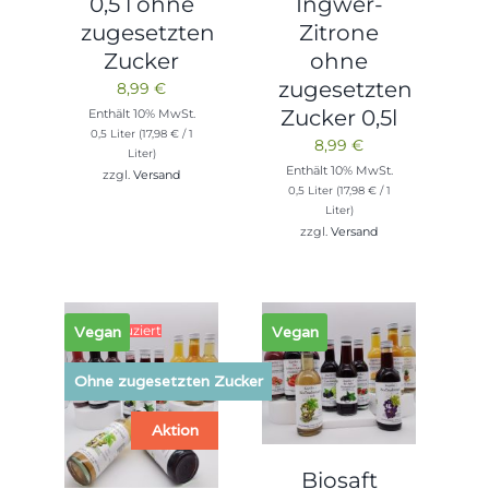
0,5 l ohne
Ingwer-
zugesetzten
Zitrone
Zucker
ohne
zugesetzten
8,99
€
Zucker 0,5l
Enthält 10% MwSt.
0,5 Liter (
17,98
€
/ 1
8,99
€
Liter)
Enthält 10% MwSt.
zzgl.
Versand
0,5 Liter (
17,98
€
/ 1
Liter)
zzgl.
Versand
7% reduziert
Vegan
Vegan
Ohne zugesetzten Zucker
Aktion
Biosaft