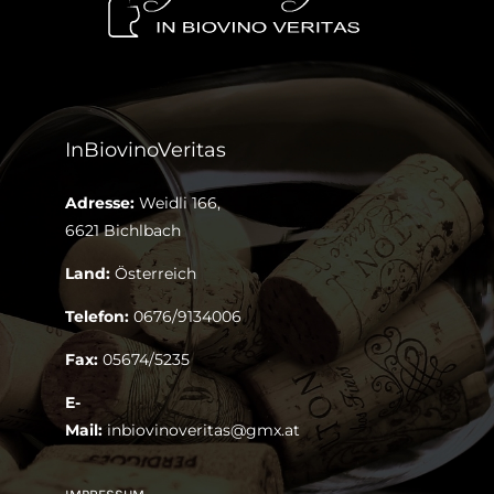
InBiovinoVeritas
Adresse:
Weidli 166,
6621 Bichlbach
Land:
Österreich
Telefon:
0676/9134006
Fax:
05674/5235
E-
Mail:
inbiovinoveritas@gmx.at