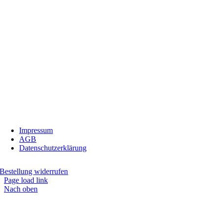
InBiovinoVeritas
Adresse:
Weidli 166, 6621 Bichlbach
Land:
Österreich
Telefon:
0676/9134006
Fax:
05674/5235
E-Mail:
inbiovinoveritas@gmx.at
Impressum
AGB
Datenschutzerklärung
Bestellung widerrufen
Page load link
Nach oben