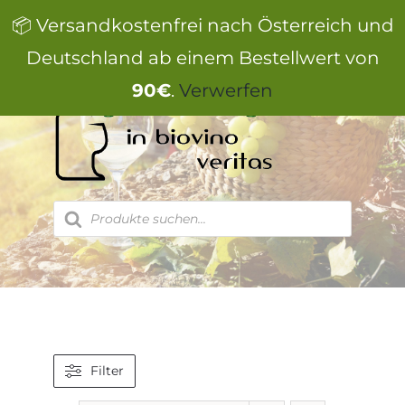
Zum
📦 Versandkostenfrei nach Österreich und
Inhalt
springen
Deutschland ab einem Bestellwert von
90€
.
Verwerfen
Products
search
Filter