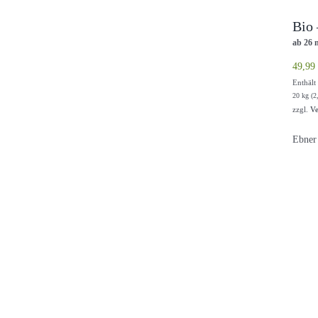
Bio 
ab 26 
49,99
Enthäl
20 kg (
2
zzgl.
Ve
Ebner 