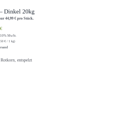
– Dinkel 20kg
nur
44,99
€
pro Stück.
€
t 10% MwSt.
,50
€
/ 1 kg)
rsand
Rotkorn, entspelzt