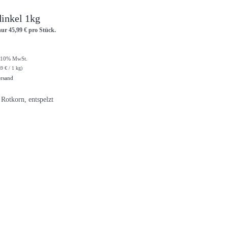
inkel 1kg
nur
45,99
€
pro Stück.
t 10% MwSt.
89
€
/ 1 kg)
rsand
Rotkorn, entspelzt