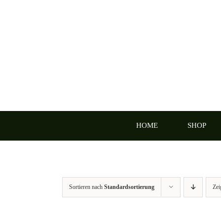
Zum
Inhalt
springen
HOME
SHOP
Sortieren nach
Standardsortierung
Ze