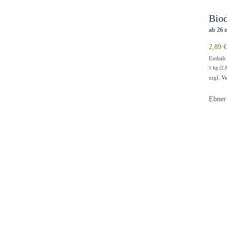
Biod
ab 26 
2,89
€
Enthäl
1 kg (
2,
zzgl.
Ve
Ebner 